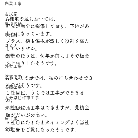
内装工事
古民家
A様宅の蔵においては、
整理収納
軒先が完全に損傷しており、下地があ
らわになっています。
断捨離
プラス、樋も傷みが激しく役割を満た
コロナ
していません。
外壁のほうは、何年か前によそで板金
台風
を上張りしたそうです。
外壁工事
塗装工事
Aさんとの話では、私の打ち合わせで３
社目だそうです。
玄関工事
１社目は、うちでは工事ができませ
大分県臼杵市工事
ん。
２社目は、工事はできますが、見積金
大分県大分市工事
額がだいぶお高い。
床工事
３社目にたまたまタイミングよく当社
介護
の広告をご覧になったそうです。