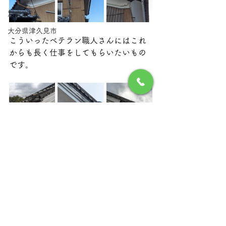
別府市
大分県津久見市
こういったベテラン職人さんにはこれ
からも長く仕事をしてもらいたいもの
です。
リフォーム
リフォーム工事
臼杵市工事
雨漏り
蔵
築100年
リフォーム
地震
腐食