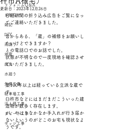
杵市A様宅）
リフォームQ＆A
​〒870-0322 大分県大分市恵比寿町10-14
更新日：
2023年12月26日
電話：097-507-4042
お知らせ
日経新聞の折り込み広告をご覧になっ
メール：
7597mook@jcom.zaq.ne.jp
てご連絡いただきました。
雑記
DIY
昔からある、「蔵」の補修をお願いし
たいけどできますか？
雨漏り
との電話口でのお話でした。
地震
状態が不明なので一度現地を確認させ
ていただきました。
腐食
水廻り
外構工事
築100年以上は経っている立派な蔵で
す。
駐車場工事
臼杵市などにはまだまだこういった建
法人様工事
造物が数多く存在します。
が、やはりなかなか手入れが行き届か
リピート工事
ないというのがどこのお宅も現状なよ
サッシ工事
うです。