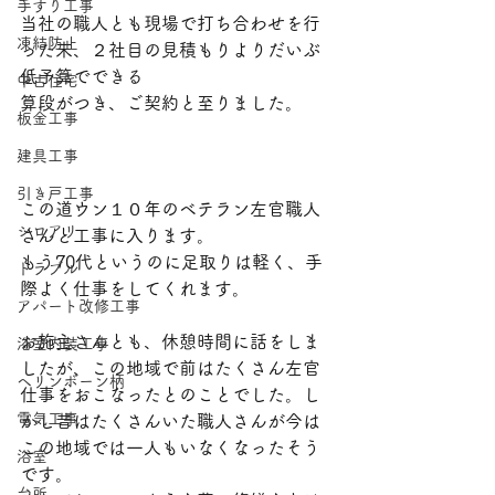
手すり工事
当社の職人とも現場で打ち合わせを行
凍結防止
った末、２社目の見積もりよりだいぶ
低予算でできる
中古住宅
算段がつき、ご契約と至りました。
板金工事
建具工事
引き戸工事
この道ウン１０年のベテラン左官職人
シロアリ
さんと工事に入ります。
もう70代というのに足取りは軽く、手
トラブル
際よく仕事をしてくれます。
アパート改修工事
お施主さんとも、休憩時間に話をしま
浴室内装工事
したが、この地域で前はたくさん左官
ヘリンボーン柄
仕事をおこなったとのことでした。し
電気工事
かし昔はたくさんいた職人さんが今は
この地域では一人もいなくなったそう
浴室
です。
台所