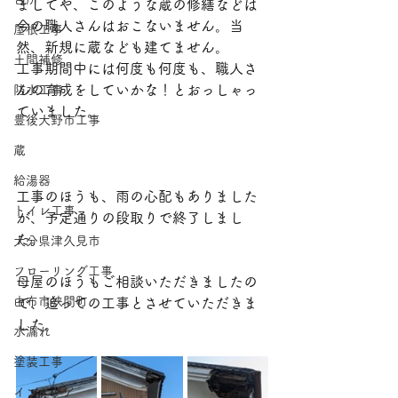
ましてや、このような蔵の修繕などは
今の職人さんはおこないません。当
屋根工事
然、新規に蔵なども建てません。
土間補修
工事期間中には何度も何度も、職人さ
んの育成をしていかな！とおっしゃっ
防水工事
ていました。
豊後大野市工事
蔵
給湯器
工事のほうも、雨の心配もありました
トイレ工事
が、予定通りの段取りで終了しまし
た。
大分県津久見市
フローリング工事
母屋のほうもご相談いただきましたの
由布市狭間町
で、追っての工事とさせていただきま
した。
水漏れ
塗装工事
インテリア