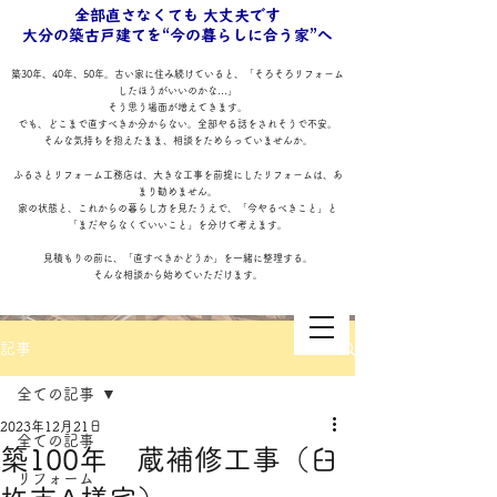
全部直さなくても 大丈夫です
大分の築古戸建てを“今の暮らしに合う家”へ
築30年、40年、50年。古い家に住み続けていると、「そろそろリフォーム
したほうがいいのかな…」
そう思う場面が増えてきます。
でも、どこまで直すべきか分からない。全部やる話をされそうで不安。
そんな気持ちを抱えたまま、相談をためらっていませんか。
ふるさとリフォーム工務店は、大きな工事を前提にしたリフォームは、あ
まり勧めません。
家の状態と、これからの暮らし方を見たうえで、「今やるべきこと」と
「まだやらなくていいこと」を分けて考えます。
見積もりの前に、「直すべきかどうか」を一緒に整理する。
そんな相談から始めていただけます。
記事
全ての記事
2023年12月21日
全ての記事
築100年 蔵補修工事（臼
リフォーム
ふるさとリフォーム工務店