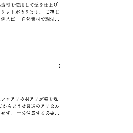
然素材を使用して壁を仕上げ
リットがあります。 ご存じ
例えば ・自然素材で調湿効
と比べ違いがつくりだせ、雰
..
はシロアリの羽アリが姿を現
だからどうせ普通のアリなん
せず、 十分注意する必要が
リの特徴としては ①触覚が数
ですが、数珠状になっていま