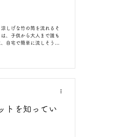
。涼しげな竹の筒を流れるそ
さは、子供から大人まで誰も
は、自宅で簡単に流しそうめ
ドを紹介します。 必要な材料
：約2メートル...
ットを知ってい