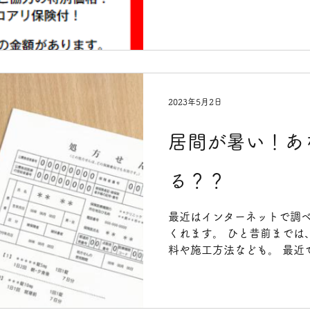
す。...
2023年5月2日
居間が暑い！あ
る？？
最近はインターネットで調
くれます。 ひと昔前までは
料や施工方法なども。 最近で
で現れ、なんでもAIが答え
ってみましたが、現時点で
見します。...