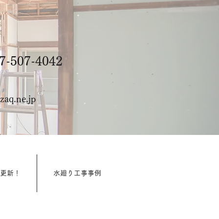
-507-4042
aq.ne.jp
週更新！
水廻り工事事例