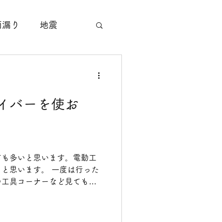
雨漏り
地震
サッシ工事
イバーを使お
塗装工事
すり工事
方も多いと思います。電動工
と思います。 一度は行った
の工具コーナーなど見ても、
のなかでまた同じような工具
を選んだらよいかわからない