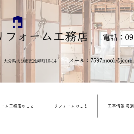
リフォーム工務店
電話：097
メール：
7597mook@jcom.z
322 大分県大分市恵比寿町10-14
ォーム工務店のこと
リフォームのこと
工事情報 毎