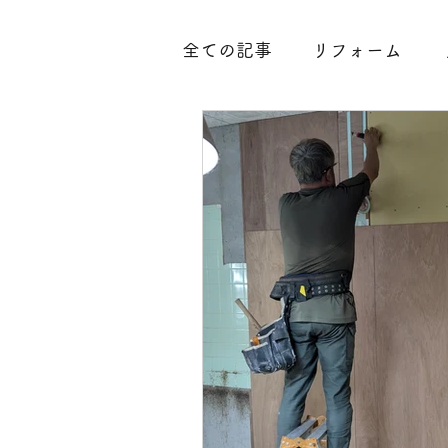
全ての記事
リフォーム
腐食
水廻り
外構工
内装工事
古民家
整
玄関工事
大分県臼杵市
凍結防止
中古住宅