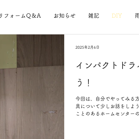
リフォームQ＆A
お知らせ
雑記
DIY
事
駐車場工事
法人様工事
リピート工事
2025年2月6日
インパクトドラ
理収納
断捨離
コロナ
台風
外壁工事
う！
工事
大分県大分市工事
床工事
介護
手
今回は、自分でやってみる
具について少しお話をしよう
ことのあるホームセンター
メーカーも様々ですし、そ
が陳列されていて正直どれ
と思います。また、工具...