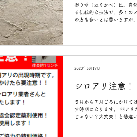
塗り壁（ぬりかべ）は、自
る伝統的な技法で、多くのメ
の方も多いとは思いますが、
果があり健康に良い ・壁紙
囲気が良い などあります。.
2023年5月17日
シロアリ注意！
５月から７月ごろにかけて
す時期になります。 羽アリ
じゃない？大丈夫！と勘違い
あります。 シロアリの羽ア
珠状 小さくてわかりずらい