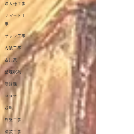
法人様工事
リピート工
事
サッシ工事
内装工事
古民家
整理収納
断捨離
コロナ
台風
外壁工事
塗装工事