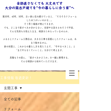
全部直さなくても 大丈夫です
大分の築古戸建てを“今の暮らしに合う家”へ
築30年、40年、50年。古い家に住み続けていると、「そろそろリフォーム
したほうがいいのかな…」
そう思う場面が増えてきます。
でも、どこまで直すべきか分からない。全部やる話をされそうで不安。
そんな気持ちを抱えたまま、相談をためらっていませんか。
ふるさとリフォーム工務店は、大きな工事を前提にしたリフォームは、あ
まり勧めません。
家の状態と、これからの暮らし方を見たうえで、「今やるべきこと」と
「まだやらなくていいこと」を分けて考えます。
見積もりの前に、「直すべきかどうか」を一緒に整理する。
そんな相談から始めていただけます。
工事情報 毎週更新！
玄関工事
全ての記事
ふるさとリフォーム工務店
リフォーム