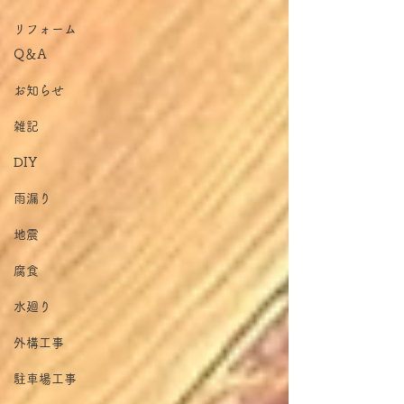
​〒870-0322 大分県大分市恵比寿町10-14
リフォーム
電話：097-507-4042
Q＆A
メール：
7597mook@jcom.zaq.ne.jp
お知らせ
雑記
DIY
雨漏り
地震
腐食
水廻り
外構工事
駐車場工事