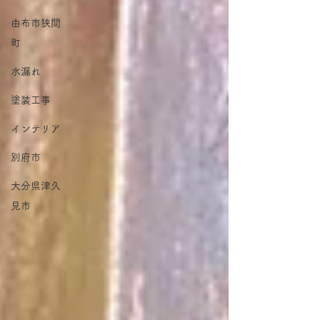
由布市狭間
町
水漏れ
塗装工事
インテリア
別府市
大分県津久
見市