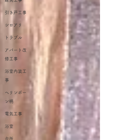
建具工事
引き戸工事
シロアリ
トラブル
アパート改
修工事
浴室内装工
事
ヘリンボー
ン柄
電気工事
浴室
台所