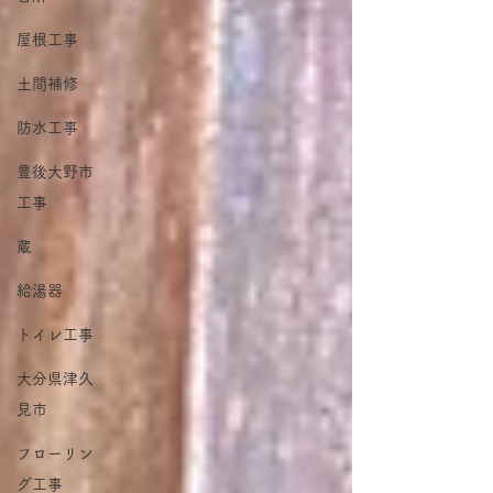
屋根工事
土間補修
防水工事
豊後大野市
工事
蔵
給湯器
トイレ工事
大分県津久
見市
フローリン
グ工事