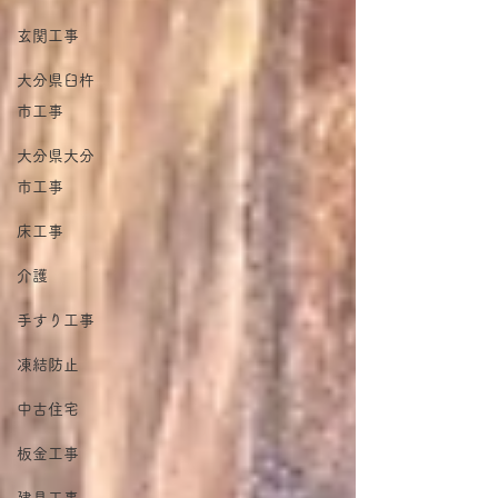
玄関工事
大分県臼杵
市工事
大分県大分
市工事
床工事
介護
手すり工事
凍結防止
中古住宅
板金工事