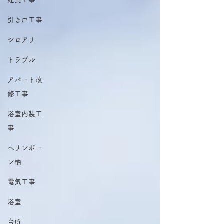
建具工事
引き戸工事
シロアリ
トラブル
アパート改
修工事
浴室内装工
事
ヘリンボー
ン柄
電気工事
浴室
台所