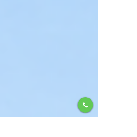
足場を組みます。 足場は、職人さんが作業するた
めだけのものではありません。 普段は近くで確認
しにくい屋根、雨樋、外壁の上部、軒天、サッシ
まわりなどを確認するためにも大切です。 今回の
ように、屋根、外壁、サッシが関係する工事で
は、一か所だけを見るのではなく、外回り全体の
状態を確認しながら進める必要があります。 ま
た、足場を組むことで、二階まわりの作業も安全
に行いやすくなりま