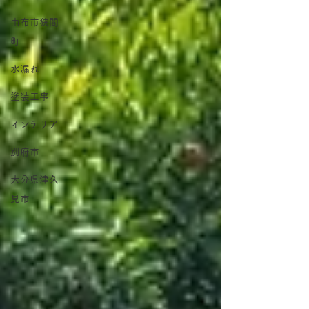
由布市狭間
町
水漏れ
塗装工事
インテリア
別府市
大分県津久
見市