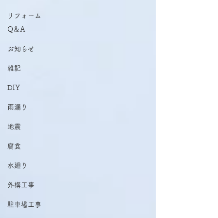
​〒870-0322 大分県大分市恵比寿町10-14
リフォーム
電話：097-507-4042
Q＆A
メール：
7597mook@jcom.zaq.ne.jp
お知らせ
雑記
DIY
雨漏り
地震
腐食
水廻り
外構工事
駐車場工事