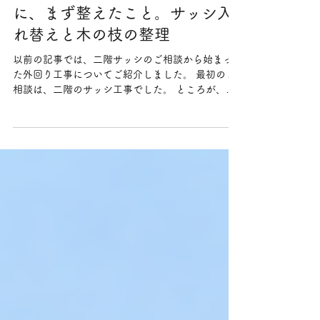
7月10日
＜工事中編①＞屋根工事の前
に、まず整えたこと。サッシ入
れ替えと木の枝の整理
以前の記事では、二階サッシのご相談から始まっ
た外回り工事についてご紹介しました。 最初のご
相談は、二階のサッシ工事でした。 ところが、室
内側からサッシの状態を確認していた際、窓の向
こうに見える一階屋根の傷みに気付きました。 そ
の後、一階屋根と外壁の塗装工事を計画していた
ところ、台風のタイミングで二階屋根から雨漏り
が発生。 調査の結果、二階屋根については、予定
外ではありましたが、葺き替え工事を行うことに
なりました。 今回は、その続きとして、足場を組
んでから現在までに進めた工事の様子をご紹介し
ます。 まずは足場を組みました 屋根、外壁、サッ
シまわりの工事では、まず安全に作業するための