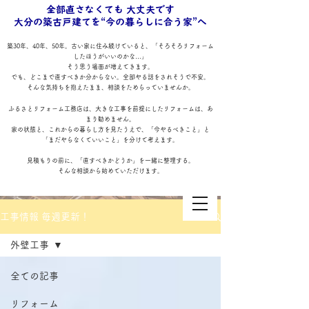
全部直さなくても 大丈夫です
大分の築古戸建てを“今の暮らしに合う家”へ
築30年、40年、50年。古い家に住み続けていると、「そろそろリフォーム
したほうがいいのかな…」
そう思う場面が増えてきます。
でも、どこまで直すべきか分からない。全部やる話をされそうで不安。
そんな気持ちを抱えたまま、相談をためらっていませんか。
ふるさとリフォーム工務店は、大きな工事を前提にしたリフォームは、あ
まり勧めません。
家の状態と、これからの暮らし方を見たうえで、「今やるべきこと」と
「まだやらなくていいこと」を分けて考えます。
見積もりの前に、「直すべきかどうか」を一緒に整理する。
そんな相談から始めていただけます。
工事情報 毎週更新！
外壁工事
全ての記事
ふるさとリフォーム工務店
リフォーム