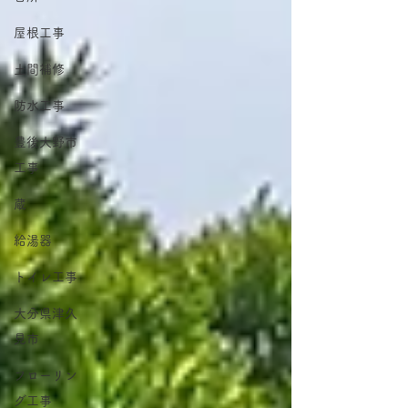
屋根工事
土間補修
防水工事
豊後大野市
工事
蔵
給湯器
トイレ工事
大分県津久
見市
フローリン
グ工事