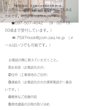
す。
​〒870-0322 大分県大分市恵比寿町10-14
（理由は工事関係者など業務連絡などもある
電話：097-507-4042
ためです。申し訳ありません。）
メール：
7597mook@jcom.zaq.ne.jp
☎097-507-4042 （9：00～19：
​
00頃まで受付しています。）
✉
7597mook@jcom.zaq.ne.jp
（メ
ールはいつでも可能です。）
お電話の際に教えていただくこと。
①お名前（お電話先の方）
②住所（工事現地のご住所）
③連絡先（お電話先の方の携帯電話が一番良
いです。）
④簡単なご依頼内容
⑤現地調査の日程の取り決め