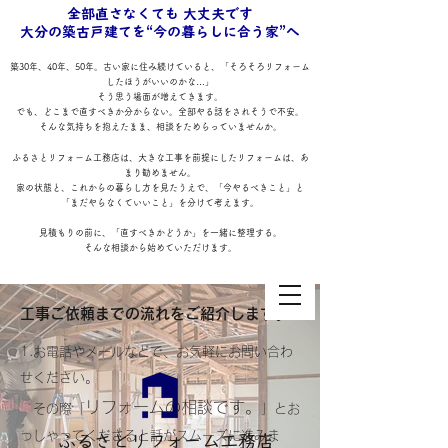
全部直さなくても 大丈夫です
大分の築古戸建てを“今の暮らしに合う家”へ
築30年、40年、50年。古い家に住み続けていると、「そろそろリフォーム
したほうがいいのかな…」
そう思う場面が増えてきます。
でも、どこまで直すべきか分からない。全部やる話をされそうで不安。
そんな気持ちを抱えたまま、相談をためらっていませんか。
ふるさとリフォーム工務店は、大きな工事を前提にしたリフォームは、あ
まり勧めません。
家の状態と、これからの暮らし方を見たうえで、「今やるべきこと」と
「まだやらなくていいこと」を分けて考えます。
見積もりの前に、「直すべきかどうか」を一緒に整理する。
そんな相談から始めていただけます。
​工事ご依頼までの流れをご紹介します。
1.お電話やメールなどで、お気軽にお問い合わ
せください。
リフォームの相談です。
その際「
」とお
っしゃってくださると話がスムーズに進みま
ふるさとリフォーム工務店