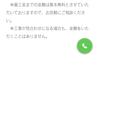
※着工金までの金額は基本無料とさせていた
だいておりますので、お気軽にご相談くださ
い。
​ ※工事が見合わせになる場合も、金額をいた
だくことはありません。
4.工事開始
工事内容によっては、事前に粗品をもって隣
家の方にご挨拶に行きます。
工事期間中は、ゆとりを持った計画で丁寧な
作業を心掛けます。
そんな中でも、リフォーム工事は不測の事態
が起きがちです。