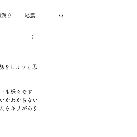
雨漏り
地震
サッシ工事
！
塗装工事
話をしようと思
すり工事
ーも様々です
いかわからない
たらキリがあり