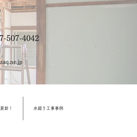
-507-4042
aq.ne.jp
週更新！
水廻り工事事例