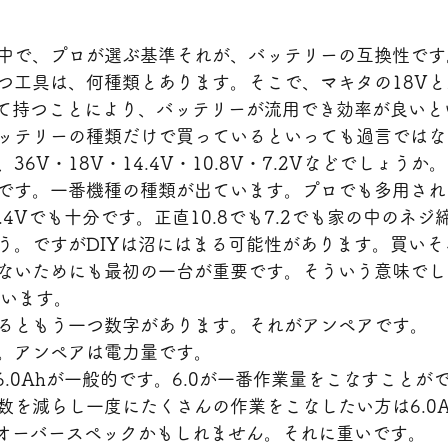
中で、プロが選ぶ基準それが、バッテリーの互換性です
つ工具は、何種類とあります。そこで、マキタの18V
一して持つことにより、バッテリーが流用でき効率が良い
ッテリーの種類だけで買っているといっても過言ではな
6V・18V・14.4V・10.8V・7.2Vなどでしょうか。
Vです。一番機種の種類が出ています。プロでも多用さ
4.4Vでも十分です。正直10.8でも7.2でも家の中のネ
う。ですがDIYは沼にはまる可能性があります。買いそ
ないためにも最初の一台が重要です。そういう意味でした
思います。
るともう一つ数字があります。それがアンペアです。
力。アンペアは電力量です。
～6.0Ahが一般的です。6.0が一番作業量をこなすことが
数を減らし一度にたくさんの作業をこなしたい方は6.0
はオーバースペックかもしれません。それに重いです。