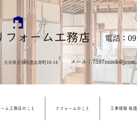
リフォーム工務店
電話：097
メール：
7597mook@jcom.z
322 大分県大分市恵比寿町10-14
ォーム工務店のこと
リフォームのこと
工事情報 毎