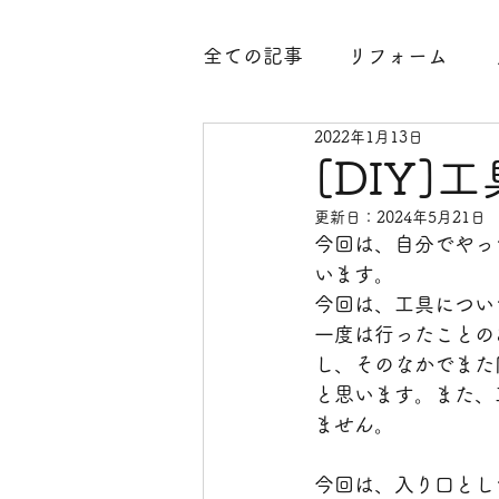
全ての記事
リフォーム
2022年1月13日
腐食
水廻り
外構工
[DIY
更新日：
2024年5月21日
内装工事
古民家
整
今回は、自分でやっ
います。
今回は、工具につい
玄関工事
大分県臼杵市
一度は行ったことの
し、そのなかでまた
と思います。また、
凍結防止
中古住宅
ません。
今回は、入り口とし