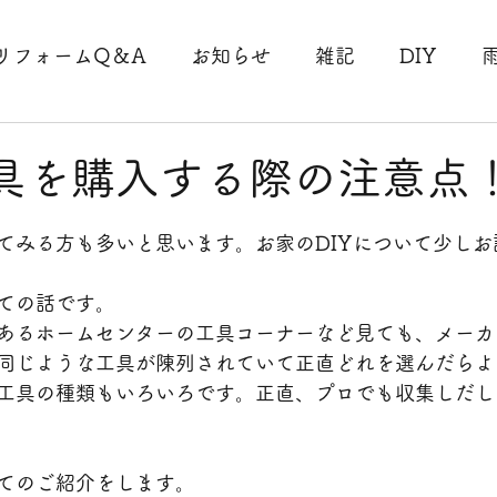
リフォームQ＆A
お知らせ
雑記
DIY
事
駐車場工事
法人様工事
リピート工事
]工具を購入する際の注意点
理収納
断捨離
コロナ
台風
外壁工事
てみる方も多いと思います。お家のDIYについて少しお
ての話です。
工事
大分県大分市工事
床工事
介護
手
あるホームセンターの工具コーナーなど見ても、メーカ
同じような工具が陳列されていて正直どれを選んだらよ
工具の種類もいろいろです。正直、プロでも収集しだし
てのご紹介をします。