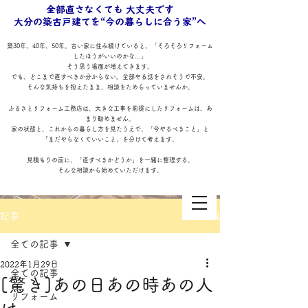
全部直さなくても 大丈夫です
大分の築古戸建てを“今の暮らしに合う家”へ
築30年、40年、50年。古い家に住み続けていると、「そろそろリフォーム
したほうがいいのかな…」
そう思う場面が増えてきます。
でも、どこまで直すべきか分からない。全部やる話をされそうで不安。
そんな気持ちを抱えたまま、相談をためらっていませんか。
ふるさとリフォーム工務店は、大きな工事を前提にしたリフォームは、あ
まり勧めません。
家の状態と、これからの暮らし方を見たうえで、「今やるべきこと」と
「まだやらなくていいこと」を分けて考えます。
見積もりの前に、「直すべきかどうか」を一緒に整理する。
そんな相談から始めていただけます。
記事
全ての記事
2022年1月29日
全ての記事
[驚き]あの日あの時あの人
リフォーム
ふるさとリフォーム工務店