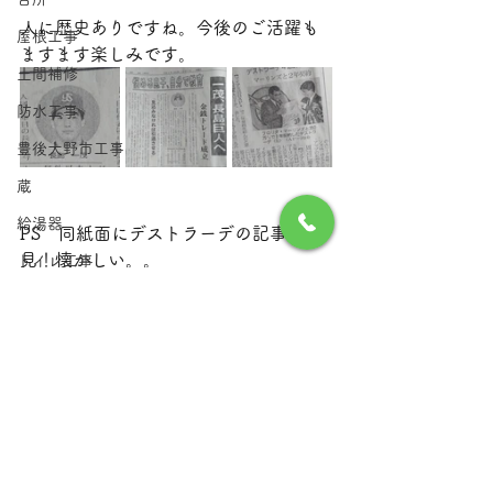
人に歴史ありですね。今後のご活躍も
屋根工事
ますます楽しみです。
土間補修
防水工事
豊後大野市工事
蔵
給湯器
PS　同紙面にデストラーデの記事も発
見！懐かしい。。
トイレ工事
1992年
長嶋一茂
巨人
新聞記事
懐かしい
大分県津久見市
雑記
フローリング工事
由布市狭間町
水漏れ
すべて表示
最新記事
塗装工事
インテリア