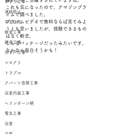
輝かしいご活躍をされていますね。
手すり工事
これも気になったので、アマゾンプラ
凍結防止
イムで調べました。
プライムビデオで無料ならば見てみよ
中古住宅
うとも思いましたが、視聴できるもの
板金工事
はなく断念。
建具工事
こんなパッケージだったみたいです。
なかなか面白そうかも！
引き戸工事
シロアリ
トラブル
アパート改修工事
浴室内装工事
ヘリンボーン柄
電気工事
浴室
台所