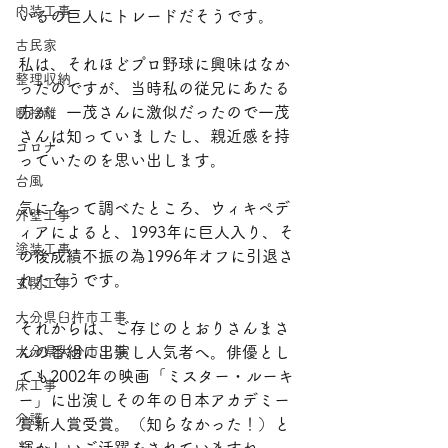
内装工事
いるの巨人にトレードだそうです。
古民家
私は、それほどプロ野球に興味はなか
整理収納
ったのですが、当時私の従兄にあたる
方が、一茂さんに激似だったので一茂
断捨離
さんは知っていましたし、親近感を持
コロナ
っていたのを思い出します。
台風
気になって調べたところ、ウィキペデ
外壁工事
ィアによると、1993年に巨人入り、そ
塗装工事
の後成績不振の為1996年オフに引退さ
れたそうです。
玄関工事
大分県臼杵市工事
それからは、ご存じのとおりさんまさ
大分県大分市工事
んの番組に出演し人気者へ。俳優とし
ても2002年の映画「ミスター・ルーキ
床工事
ー」に出演しその年の日本アカデミー
介護
賞新人賞受賞。（知らなかった！）と