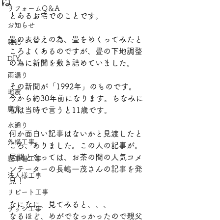
は
リフォームQ＆A
​〒870-0322 大分県大分市恵比寿町10-14
とあるお宅でのことです。
電話：097-507-4042
お知らせ
メール：
7597mook@jcom.zaq.ne.jp
畳の表替えの為、畳をめくってみたと
雑記
ころよくあるのですが、畳の下地調整
DIY
の為に新聞を敷き詰めていました。
雨漏り
その新聞が「1992年」のものです。
地震
今から約30年前になります。ちなみに
腐食
私は当時で言うと11歳です。
水廻り
何か面白い記事はないかと見渡したと
外構工事
ころ、ありました。この人の記事が。
居間となっては、お茶の間の人気コメ
駐車場工事
ンテーターの長嶋一茂さんの記事を発
法人様工事
見！
リピート工事
なになに、見てみると、、、
サッシ工事
なるほど、めがでなっかったので親父