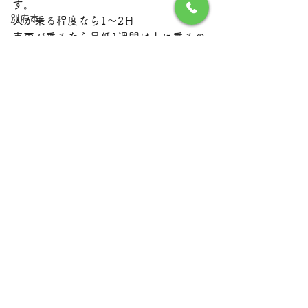
す。
別府市
人が乗る程度なら1～2日
車両が乗るなら最低1週間は上に乗るの
大分県津久見市
を控えましょう。
リフォーム
大分市工事
外構工事
リフォーム
外構工事
大分県大分市工事
すべて表示
最新記事