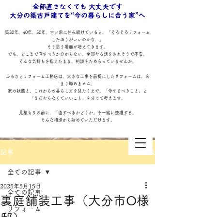
全部直さなくても 大丈夫です
大分の築古戸建てを“今の暮らしに合う家”へ
築30年、40年、50年。古い家に住み続けていると、「そろそろリフォーム
したほうがいいのかな…」
そう思う場面が増えてきます。
でも、どこまで直すべきか分からない。全部やる話をされそうで不安。
そんな気持ちを抱えたまま、相談をためらっていませんか。
ふるさとリフォーム工務店は、大きな工事を前提にしたリフォームは、あ
まり勧めません。
家の状態と、これからの暮らし方を見たうえで、「今やるべきこと」と
「まだやらなくていいこと」を分けて考えます。
見積もりの前に、「直すべきかどうか」を一緒に整理する。
そんな相談から始めていただけます。
記事
全ての記事
2025年5月15日
全ての記事
裏庭舗装工事（大分市O様
リフォーム
ふるさとリフォーム工務店