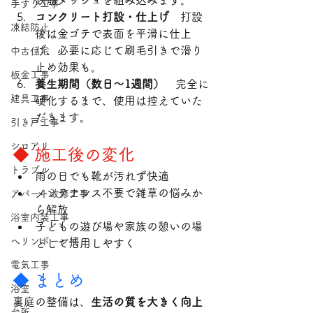
鉄筋メッシュを組み込みます。
手すり工事
コンクリート打設・仕上げ　
打設
凍結防止
後は金ゴテで表面を平滑に仕上
げ、必要に応じて刷毛引きで滑り
中古住宅
止め効果も。
板金工事
養生期間（数日～1週間）　
完全に
建具工事
硬化するまで、使用は控えていた
だきます。
引き戸工事
シロアリ
◆ 施工後の変化
トラブル
雨の日でも靴が汚れず快適
メンテナンス不要で雑草の悩みか
アパート改修工事
ら解放
浴室内装工事
子どもの遊び場や家族の憩いの場
ヘリンボーン柄
として活用しやすく
電気工事
◆ まとめ
浴室
裏庭の整備は、
生活の質を大きく向上
台所