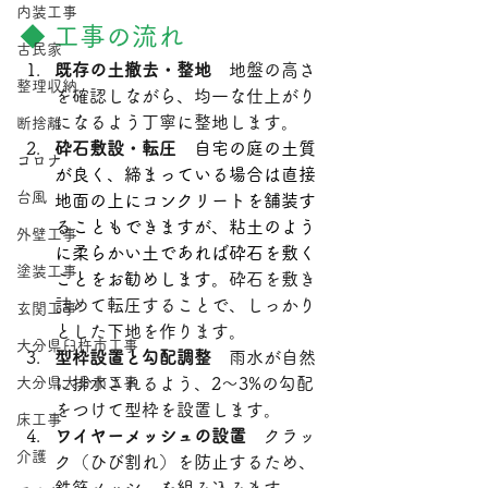
内装工事
◆ 工事の流れ
古民家
既存の土撤去・整地　
地盤の高さ
整理収納
を確認しながら、均一な仕上がり
になるよう丁寧に整地します。
断捨離
砕石敷設・転圧　
自宅の庭の土質
コロナ
が良く、締まっている場合は直接
台風
地面の上にコンクリートを舗装す
ることもできますが、粘土のよう
外壁工事
に柔らかい土であれば砕石を敷く
塗装工事
ことをお勧めします。
砕石を敷き
詰めて転圧することで、しっかり
玄関工事
とした下地を作ります。
大分県臼杵市工事
型枠設置と勾配調整　
雨水が自然
大分県大分市工事
に排水されるよう、2～3%の勾配
をつけて型枠を設置します。
床工事
ワイヤーメッシュの設置　
クラッ
介護
ク（ひび割れ）を防止するため、