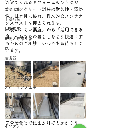
させてくれるリフォームのひとつで
す。コンクリート舗装は耐久性・清掃
屋根工事
性・排水性に優れ、将来的なメンテナ
土間補修
ンスコストも抑えられます。
防水工事
「使いにくい裏庭」から「活用できる
庭」へ
あなたの暮らしをより快適にす
豊後大野市工事
るためのご相談、いつでもお待ちして
蔵
います。
給湯器
トイレ工事
大分県津久見市
フローリング工事
由布市狭間町
水漏れ
塗装工事
完全硬化までは１か月ほどかかりま
インテリア