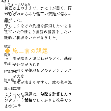
邸）
リフォームQ＆A
​〒870-0322 大分県大分市恵比寿町10-14
裏庭は土のままで、水はけが悪く、雨
電話：097-507-4042
お知らせ
の日はぬかるみや雑草の繁殖が悩みの
メール：
7597mook@jcom.zaq.ne.jp
種でした。
雑記
草むしりなどの負担を解消したいと考
DIY
えていたO様より裏庭の舗装をしたい
とのご相談をいただきました。
雨漏り
地震
◆ 施工前の課題
腐食
雨が降ると泥はねがひどく、基礎
水廻り
や外壁が汚れる
草刈りや整地などのメンテナンス
外構工事
が大変
駐車場工事
雨水が溜まりやすく、蚊の発生源
にも
法人様工事
こういった課題は、
勾配を計算したコ
リピート工事
ンクリート舗装
でしっかりと改善でき
サッシ工事
ます。