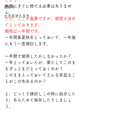
無理にすぐに捨てる必要はありませ
別府市
ん。
大分県津久見市
ただ、ここが重要ですが、期限を決め
てとっておきます。
期限は一年間です。
一年間春夏秋冬とっておいて、一年後
にもう一度検討します。
一年間で使用したかしなかったか？
一年とっておいたが、果たしてこのま
まずっとまだとっておくのか？
このままとっておいてどんな有益なこ
とがこの先あるのか？
と、じっくり検討しこの時に処分した
り、あらためて保存したりしましょ
う。