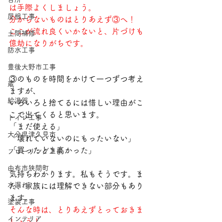
は手際よくしましょう。
屋根工事
分からないものはとりあえず③へ！
ここが流れ良くいかないと、片づけも
土間補修
億劫になりがちです。
防水工事
豊後大野市工事
③のものを時間をかけて一つずつ考え
蔵
ますが、
給湯器
いろいろと捨てるには惜しい理由がこ
こで出てくると思います。
トイレ工事
「まだ使える」
大分県津久見市
「壊れていないのにもったいない」
「買ったとき高かった」
フローリング工事
由布市狭間町
気持ちわかります。私もそうです。ま
水漏れ
た、家族には理解できない部分もあり
ます。
塗装工事
そんな時は、とりあえずとっておきま
インテリア
しょう！