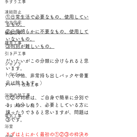
手すり工事
凍結防止
①日常生活で必要なもの、使用してい
中古住宅
るもの。
②日常明らかに不要なもの、使用して
板金工事
いないもの。
建具工事
③判別が難しいもの。
引き戸工事
だいたいがこの分類に分けられると思
シロアリ
います。
トラブル
（その他、非常持ち出しバックや骨董
品は除きます。）
アパート改修工事
浴室内装工事
①②の判断は、ご自身で簡単に分別で
き、処分したり、必要としている方に
ヘリンボーン柄
譲ったりできると思いますが、問題は
電気工事
③です。
浴室
まずはとにかく最初の①②③の枠決め
台所