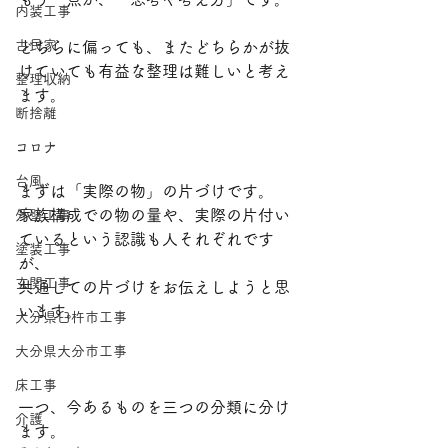
内装工事
古民家
どちらに偏っても、またどちらかが抜
けていても有益な整理は難しいと考え
整理収納
ます。
断捨離
コロナ
台風
まずは「実際の物」の片づけです。
家族構成での物の量や、実際の片付い
外壁工事
ているという認識も人それぞれです
塗装工事
が、
玄関工事
共通しての片づけをお伝えしようと思
います。
大分県臼杵市工事
大分県大分市工事
床工事
一つ、今あるものを三つの分類に分け
介護
ます。