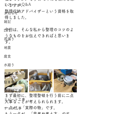
リフォームQ＆A
いますが、
​〒870-0322 大分県大分市恵比寿町10-14
整理収納アドバイザーという資格を取
電話：097-507-4042
お知らせ
メール：
7597mook@jcom.zaq.ne.jp
得しました。
雑記
今回は、そんな私から整理のコツのよ
DIY
うなものをお伝えできればと思いま
雨漏り
す。
地震
腐食
水廻り
外構工事
駐車場工事
法人様工事
まず最初に、整理整頓を行う前に二点
リピート工事
大事なことが考えられられます。
一点が、「実際の物」です。
サッシ工事
もう一点が、「思考や考え方」です。