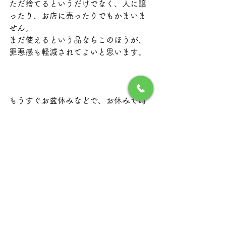
ただ捨てるというだけでなく、人に譲
ったり、お店に売ったりでもかまいま
せん。
まだ使えるという品ならこのほうが、
罪悪感も軽減されてよいと思います。
もうすぐお盆休みなどで、お休みで時
間があるときに少しづつ行ってみると
良いと思いますし、ご家族がそろって
であれば、なおさら会話しながら作業
の進みも良いのではないかと思いま
す。
ただし屋内での熱中症も多いです。夢
中になってそのようなことにならない
ようくれぐれもご注意ください。