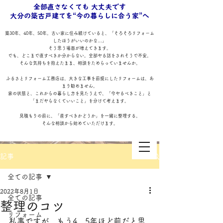
全部直さなくても 大丈夫です
大分の築古戸建てを“今の暮らしに合う家”へ
築30年、40年、50年。古い家に住み続けていると、「そろそろリフォーム
したほうがいいのかな…」
そう思う場面が増えてきます。
でも、どこまで直すべきか分からない。全部やる話をされそうで不安。
そんな気持ちを抱えたまま、相談をためらっていませんか。
ふるさとリフォーム工務店は、大きな工事を前提にしたリフォームは、あ
まり勧めません。
家の状態と、これからの暮らし方を見たうえで、「今やるべきこと」と
「まだやらなくていいこと」を分けて考えます。
見積もりの前に、「直すべきかどうか」を一緒に整理する。
そんな相談から始めていただけます。
記事
全ての記事
2022年8月1日
全ての記事
整理のコツ
リフォーム
ふるさとリフォーム工務店
私事ですが、もう4、5年ほど前だと思