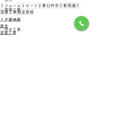
リフォーム
リピート工事
臼杵市工事
雨漏り
屋根工事
塗装工事
板金屋根
リフォーム
土間補修
腐食
防水工事
塗装工事
豊後大野市工事
蔵
給湯器
すべて表示
最新記事
トイレ工事
大分県津久見市
フローリング工事
由布市狭間町
水漏れ
塗装工事
インテリア