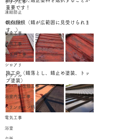
地にあった適正塗料を選択することが
手すり工事
重要です！
凍結防止
既存屋根（錆が広範囲に見受けられま
中古住宅
す。）
板金工事
建具工事
引き戸工事
シロアリ
施工中（錆落とし、錆止め塗装、トッ
トラブル
プ塗装）
アパート改修工事
浴室内装工事
ヘリンボーン柄
電気工事
浴室
台所