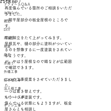
H様邸）
リフォームQ＆A
​〒870-0322 大分県大分市恵比寿町10-14
再度傷んでいる箇所のご相談をいただ
電話：097-507-4042
お知らせ
きました。
メール：
7597mook@jcom.zaq.ne.jp
一階平屋部分の板金屋根のところで
雑記
す。
DIY
早速脚立をたて上がってみます。
雨漏り
屋根瓦や、樋の部分に塗料がついてい
地震
るのを想像するに一度塗装をされてい
腐食
るようです。
が、やはり屋根なので錆などが広範囲
水廻り
で確認できます。
外構工事
二つの工事提案をさせていただきまし
駐車場工事
た。
法人様工事
一つは葺き替えです。
リピート工事
もう一つが塗装です。
傷んでいる状態にもよりますが、板金
サッシ工事
屋さんとも相談し