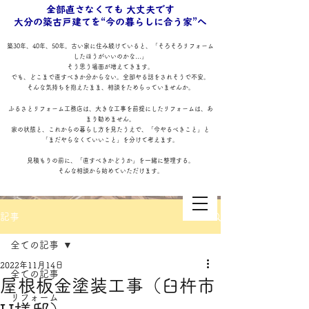
全部直さなくても 大丈夫です
大分の築古戸建てを“今の暮らしに合う家”へ
築30年、40年、50年。古い家に住み続けていると、「そろそろリフォーム
したほうがいいのかな…」
そう思う場面が増えてきます。
でも、どこまで直すべきか分からない。全部やる話をされそうで不安。
そんな気持ちを抱えたまま、相談をためらっていませんか。
ふるさとリフォーム工務店は、大きな工事を前提にしたリフォームは、あ
まり勧めません。
家の状態と、これからの暮らし方を見たうえで、「今やるべきこと」と
「まだやらなくていいこと」を分けて考えます。
見積もりの前に、「直すべきかどうか」を一緒に整理する。
そんな相談から始めていただけます。
記事
全ての記事
2022年11月14日
全ての記事
屋根板金塗装工事（臼杵市
リフォーム
ふるさとリフォーム工務店