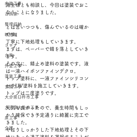
内装工事
施主様とも相談し、今回は塗装でおこ
なうことになりました。
古民家
整理収納
とは言いつつも、傷んでいるのは確か
です。
断捨離
丁寧に下地処理もしていきます。
コロナ
まずは、ペーパーで錆を落としていき
台風
ます。
その次に、錆止め塗料の塗装です。液
外壁工事
は一液ハイポンファインデクロ。
塗装工事
トップ塗料に、一液ファインシリコン
セラUV塗料を施工していきます。
玄関工事
トップは二度塗りです。
大分県臼杵市工事
大分県大分市工事
天気も良かったので、養生時間もしっ
かり確保でき予定通りに綺麗に完工で
床工事
きました。
介護
やはりしっかりした下地処理とその下