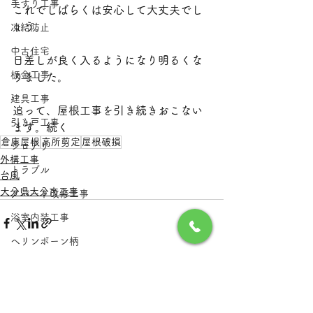
手すり工事
これでしばらくは安心して大丈夫でし
ょう。
凍結防止
中古住宅
日差しが良く入るようになり明るくな
板金工事
りました。
建具工事
追って、屋根工事を引き続きおこない
引き戸工事
ます。続く
倉庫屋根
高所剪定
屋根破損
シロアリ
外構工事
トラブル
台風
大分県大分市工事
アパート改修工事
浴室内装工事
ヘリンボーン柄
電気工事
すべて表示
最新記事
浴室
台所