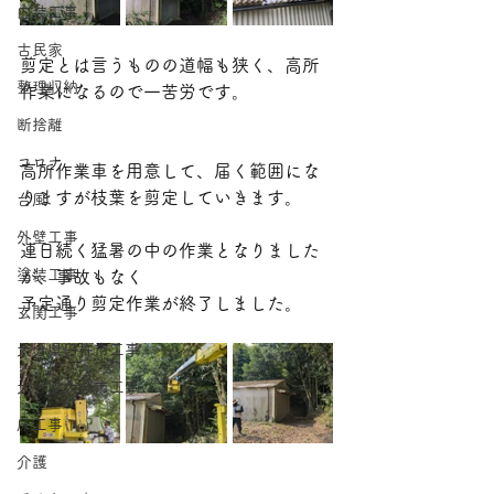
内装工事
古民家
剪定とは言うものの道幅も狭く、高所
整理収納
作業になるので一苦労です。
断捨離
コロナ
高所作業車を用意して、届く範囲にな
りますが枝葉を剪定していきます。
台風
外壁工事
連日続く猛暑の中の作業となりました
塗装工事
が、事故もなく
予定通り剪定作業が終了しました。
玄関工事
大分県臼杵市工事
大分県大分市工事
床工事
介護