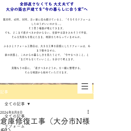
全部直さなくても 大丈夫です
大分の築古戸建てを“今の暮らしに合う家”へ
築30年、40年、50年。古い家に住み続けていると、「そろそろリフォーム
したほうがいいのかな…」
そう思う場面が増えてきます。
でも、どこまで直すべきか分からない。全部やる話をされそうで不安。
そんな気持ちを抱えたまま、相談をためらっていませんか。
ふるさとリフォーム工務店は、大きな工事を前提にしたリフォームは、あ
まり勧めません。
家の状態と、これからの暮らし方を見たうえで、「今やるべきこと」と
「まだやらなくていいこと」を分けて考えます。
見積もりの前に、「直すべきかどうか」を一緒に整理する。
そんな相談から始めていただけます。
記事
全ての記事
2024年8月8日
全ての記事
倉庫修復工事（大分市N様
リフォーム
ふるさとリフォーム工務店