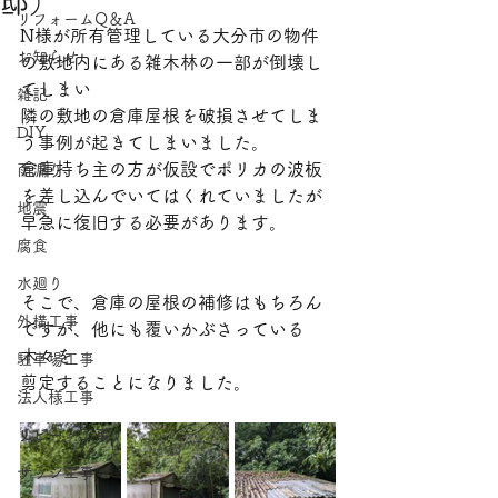
邸）
リフォームQ＆A
​〒870-0322 大分県大分市恵比寿町10-14
N様が所有管理している大分市の物件
電話：097-507-4042
お知らせ
の敷地内にある雑木林の一部が倒壊し
メール：
7597mook@jcom.zaq.ne.jp
てしまい
雑記
隣の敷地の倉庫屋根を破損させてしま
DIY
う事例が起きてしまいました。
倉庫持ち主の方が仮設でポリカの波板
雨漏り
を差し込んでいてはくれていましたが
地震
早急に復旧する必要があります。
腐食
水廻り
そこで、倉庫の屋根の補修はもちろん
外構工事
ですが、他にも覆いかぶさっている
木々を
駐車場工事
剪定することになりました。
法人様工事
リピート工事
サッシ工事