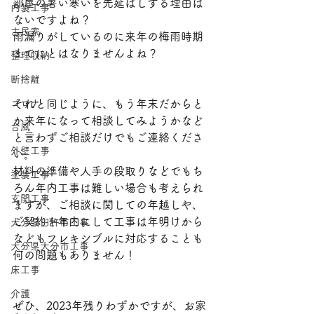
部屋の暑い寒いを先延ばしする理由は
内装工事
ないですよね？
古民家
雨漏りがしているのに来年の梅雨時期
までにとはなりませんよね？
整理収納
断捨離
コロナ
それと同じように、もう年末だからと
か来年になって相談してみようかなど
台風
と言わずご相談だけでもご連絡くださ
外壁工事
い。
材料の準備や人手の段取りなどでもち
塗装工事
ろん年内工事は難しい場合も考えられ
玄関工事
ますが、ご相談に関しての年越しや、
ご契約を年内にして工事は年明けから
大分県臼杵市工事
などもフレキシブルに対応することも
大分県大分市工事
何の問題もありません！
床工事
介護
ぜひ、2023年残りわずかですが、お家