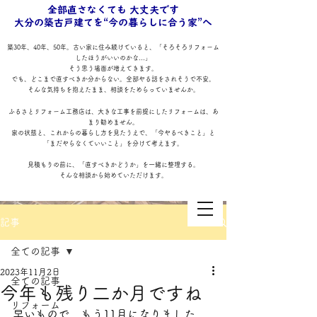
全部直さなくても 大丈夫です
大分の築古戸建てを“今の暮らしに合う家”へ
築30年、40年、50年。古い家に住み続けていると、「そろそろリフォーム
したほうがいいのかな…」
そう思う場面が増えてきます。
でも、どこまで直すべきか分からない。全部やる話をされそうで不安。
そんな気持ちを抱えたまま、相談をためらっていませんか。
ふるさとリフォーム工務店は、大きな工事を前提にしたリフォームは、あ
まり勧めません。
家の状態と、これからの暮らし方を見たうえで、「今やるべきこと」と
「まだやらなくていいこと」を分けて考えます。
見積もりの前に、「直すべきかどうか」を一緒に整理する。
そんな相談から始めていただけます。
記事
全ての記事
2023年11月2日
全ての記事
今年も残り二か月ですね
リフォーム
ふるさとリフォーム工務店
早いもので、もう11月になりました