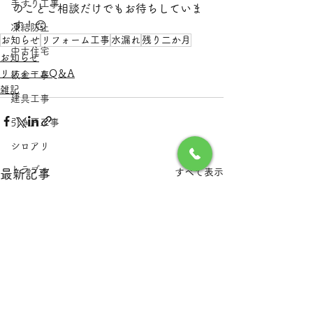
手すり工事
のことご相談だけでもお待ちしていま
す！😙
凍結防止
お知らせ
リフォーム工事
水漏れ
残り二か月
中古住宅
お知らせ
リフォームQ＆A
板金工事
雑記
建具工事
引き戸工事
シロアリ
トラブル
すべて表示
最新記事
アパート改修工事
浴室内装工事
ヘリンボーン柄
電気工事
浴室
台所