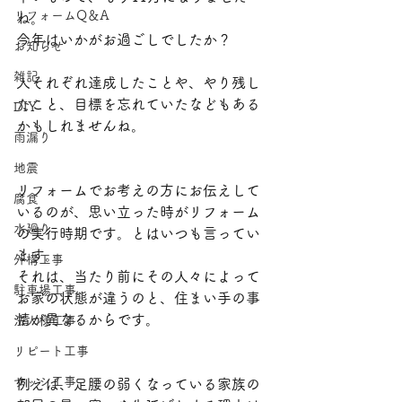
リフォームQ＆A
ね。
​〒870-0322 大分県大分市恵比寿町10-14
今年はいかがお過ごしでしたか？
電話：097-507-4042
お知らせ
メール：
7597mook@jcom.zaq.ne.jp
雑記
人それぞれ達成したことや、やり残し
たこと、目標を忘れていたなどもある
DIY
かもしれませんね。
雨漏り
地震
リフォームでお考えの方にお伝えして
腐食
いるのが、思い立った時がリフォーム
水廻り
の実行時期です。とはいつも言ってい
ます。
外構工事
それは、当たり前にその人々によって
駐車場工事
お家の状態が違うのと、住まい手の事
情が異なるからです。
法人様工事
リピート工事
サッシ工事
例えば、足腰の弱くなっている家族の