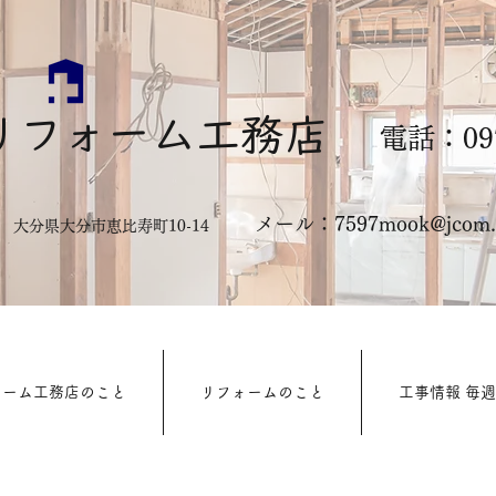
リフォーム工務店
電話：097
メール：
7597mook@jcom.z
322 大分県大分市恵比寿町10-14
ォーム工務店のこと
リフォームのこと
工事情報 毎