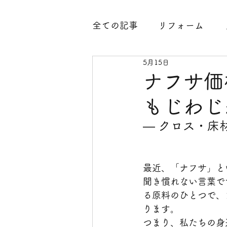
全ての記事
リフォーム
5月15日
腐食
水廻り
外構工
ナフサ価
もじわじ
内装工事
古民家
整
― クロス・床
玄関工事
大分県臼杵市
最近、「ナフサ」と
聞き慣れない言葉で
凍結防止
中古住宅
る原料のひとつで、
ります。
つまり、私たちの身