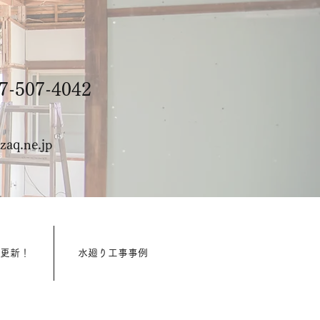
-507-4042
aq.ne.jp
週更新！
水廻り工事事例