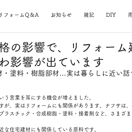
リフォームQ＆A
お知らせ
雑記
DIY
事
駐車場工事
法人様工事
リピート工事
格の影響で、リフォーム
わ影響が出ています
理収納
断捨離
コロナ
台風
外壁工事
材・塗料・樹脂部材…実は暮らしに近い話
工事
大分県大分市工事
床工事
介護
手
いう言葉を耳にする機会が増えました。
すが、実はリフォームにも関係があります。ナフサは、
プラスチック・合成樹脂・塗料・接着剤など、さまざま
近な住宅建材にも関係している原料です。