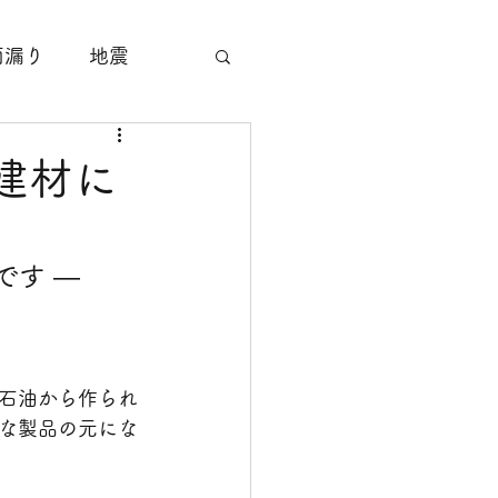
雨漏り
地震
サッシ工事
建材に
塗装工事
です ―
すり工事
石油から作られ
な製品の元にな