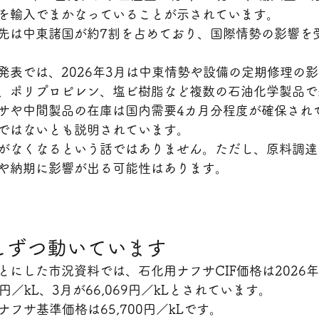
を輸入でまかなっていることが示されています。
先は中東諸国が約7割を占めており、国際情勢の影響を
発表では、2026年3月は中東情勢や設備の定期修理の
、ポリプロピレン、塩ビ樹脂など複数の石油化学製品で
サや中間製品の在庫は国内需要4カ月分程度が確保され
ではないとも説明されています。
がなくなるという話ではありません。ただし、原料調達
や納期に影響が出る可能性はあります。
しずつ動いています
にした市況資料では、石化用ナフサCIF価格は2026年1月
93円／kL、3月が66,069円／kLとされています。
ナフサ基準価格は65,700円／kLです。