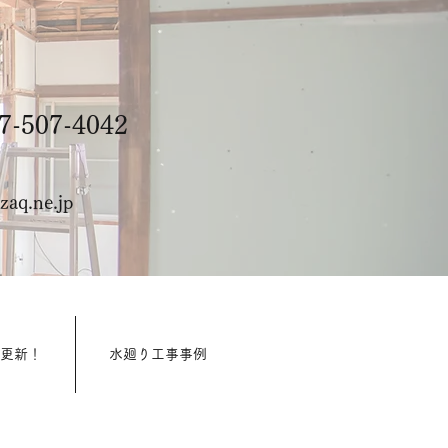
-507-4042
aq.ne.jp
週更新！
水廻り工事事例