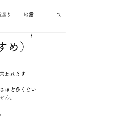
雨漏り
地震
サッシ工事
すめ）
塗装工事
言われます。
すり工事
さほど多くない
せん。
。