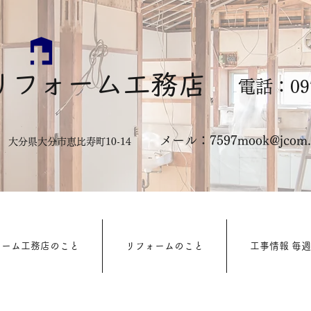
リフォーム工務店
電話：097
メール：
7597mook@jcom.z
322 大分県大分市恵比寿町10-14
ォーム工務店のこと
リフォームのこと
工事情報 毎