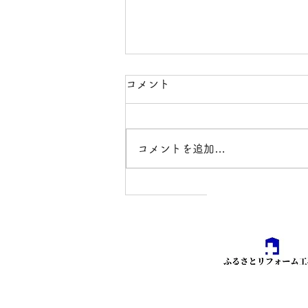
コメント
コメントを追加…
＜施工事例＞津久見市のご実
家トイレ交換工事。水漏れを
きっかけに、節水と使いやす
さも見直しました