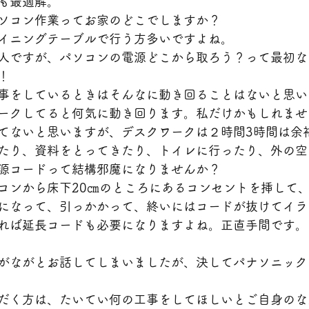
も最適解。
ソコン作業ってお家のどこでしますか？
イニングテーブルで行う方多いですよね。
人ですが、パソコンの電源どこから取ろう？って最初な
！
事をしているときはそんなに動き回ることはないと思い
ークしてると何気に動き回ります。私だけかもしれませ
てないと思いますが、デスクワークは２時間3時間は余
たり、資料をとってきたり、トイレに行ったり、外の空
源コードって結構邪魔になりませんか？
コンから床下20㎝のところにあるコンセントを挿して
になって、引っかかって、終いにはコードが抜けてイラ
れば延長コードも必要になりますよね。正直手間です。
がながとお話してしまいましたが、決してパナソニック
だく方は、たいてい何の工事をしてほしいとご自身のな