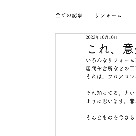
全ての記事
リフォーム
2022年10月10日
腐食
水廻り
外構工
これ、意
いろんなリフォーム
内装工事
古民家
整
居間や台所などの工
それは、フロアコン
玄関工事
大分県臼杵市
それ知ってる。とい
ように思います。昔
凍結防止
中古住宅
そんなものを今さら