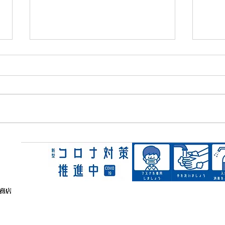
＜施工事例＞二階で過ごす時
＜工
間が長い方へ。インターホン
工事
増設とトイレの暑さ対策工事
て分
​TEL 097-507-4042
​〒870-0322大分県大分市恵比寿町10-14 定休日：不定
​​ ※ご相談のお電話はいつでもどうぞ
https://www.hurusatoreformkoumuten.com