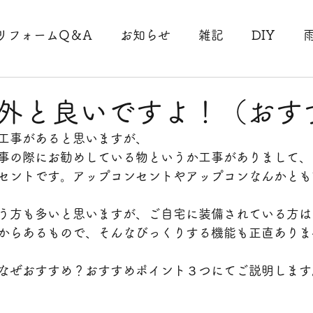
リフォームQ＆A
お知らせ
雑記
DIY
事
駐車場工事
法人様工事
リピート工事
外と良いですよ！（おす
工事があると思いますが、
理収納
断捨離
コロナ
台風
外壁工事
事の際にお勧めしている物というか工事がありまして、
セントです。アップコンセントやアップコンなんかとも
工事
大分県大分市工事
床工事
介護
手
う方も多いと思いますが、ご自宅に装備されている方は
からあるもので、そんなびっくりする機能も正直ありま
なぜおすすめ？おすすめポイント３つにてご説明します