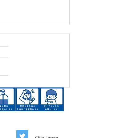
事中編②＞二階屋根の瓦
が完了しました。めくっ
かる屋根の大切な部分
休
Oita,Japan