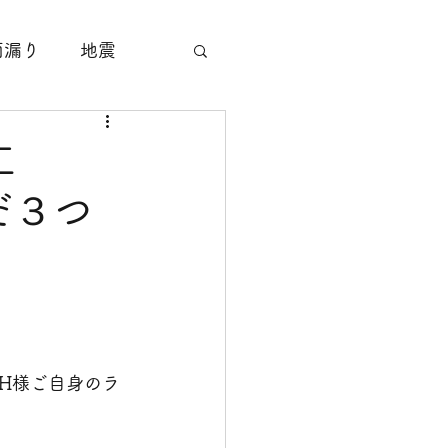
雨漏り
地震
サッシ工事
工
だ３つ
塗装工事
すり工事
H様ご自身のラ