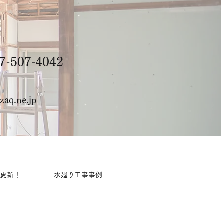
-507-4042
aq.ne.jp
週更新！
水廻り工事事例