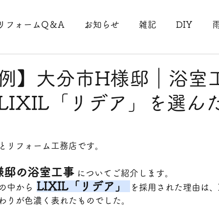
リフォームQ＆A
お知らせ
雑記
DIY
事
駐車場工事
法人様工事
リピート工事
例】大分市H様邸｜浴室
LIXIL「リデア」を選ん
理収納
断捨離
コロナ
台風
外壁工事
工事
大分県大分市工事
床工事
介護
手
とリフォーム工務店です。
様邸の浴室工事
 についてご紹介します。
LIXIL「リデア」
の中から
を採用された理由は、
わりが色濃く表れたものでした。