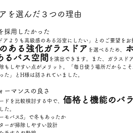
アを選んだ３つの理由
アを採用したかった
ドアよりも高級感のある浴室にしたい」とのご要望をお
のある強化ガラスドア
を選べるため、
あるバス空間
を演出できます。また、ガラスド
除もしやすい点がメリット。「毎日使う場所だからこそ
った」とH様は話されていました。
フォーマンスの良さ
価格と機能のバ
ードを比較検討する中で、
した。
ーモバスS」で冬もあったか
ターが掃除しやすい設計