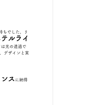
持ちでした。リ
ホテルライ
アは光の透過で
、デザインと実
ランス
に納得