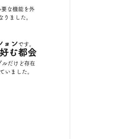
必要な機能を外
なりました。
ション
です。
好む都会
プルだけど存在
ていました。