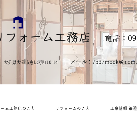
リフォーム工務店
電話：097
メール：
7597mook@jcom.z
322 大分県大分市恵比寿町10-14
ォーム工務店のこと
リフォームのこと
工事情報 毎