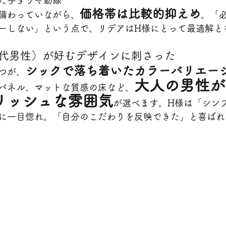
た手すりや動線
価格帯は比較的抑えめ
備わっていながら、
。「
ーしない」という点で、リデアはH様にとって最適解と
0代男性）が好むデザインに刺さった
シックで落ち着いたカラーバリエー
つが、
大人の男性が
パネル、マットな質感の床など、
リッシュな雰囲気
が選べます。H様は「シン
に一目惚れ。「自分のこだわりを反映できた」と喜ばれ