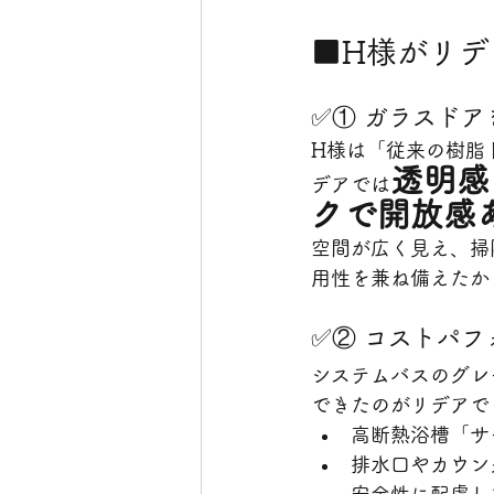
■H様がリデ
✅① ガラスド
H様は「従来の樹脂
透明感
デアでは
クで開放感
空間が広く見え、掃
用性を兼ね備えたか
✅② コストパ
システムバスのグレ
できたのがリデアで
高断熱浴槽「サ
排水口やカウン