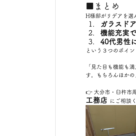
■まとめ
H様邸がリデアを選
ガラスド
機能充実
40代男性
という３つのポイン
「見た目も機能も満
す。もちろんほかの
👉 大分市・臼杵
工務店
にご相談