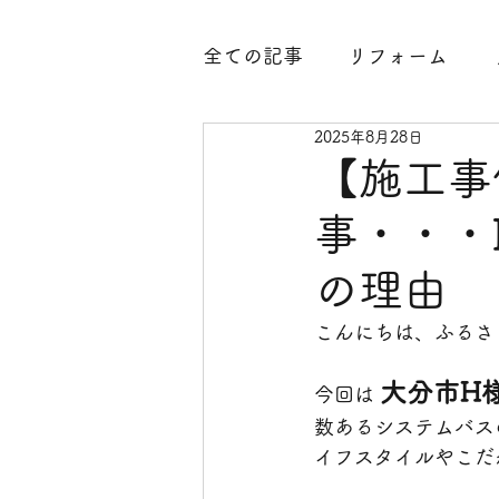
全ての記事
リフォーム
2025年8月28日
腐食
水廻り
外構工
【施工事
事・・・
内装工事
古民家
整
の理由
玄関工事
大分県臼杵市
こんにちは、ふるさ
大分市H
今回は 
凍結防止
中古住宅
数あるシステムバス
イフスタイルやこだ